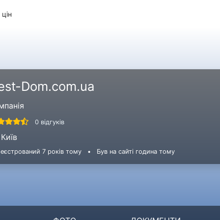
 цін
est-Dom.com.ua
мпанія
0 відгуків
Київ
еєстрований 7 років тому
•
Був на сайті година тому