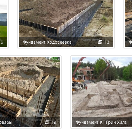
16
Фундамент Ходосеевка
13
Ф
овары
19
Фундамент КГ Грин Хилз