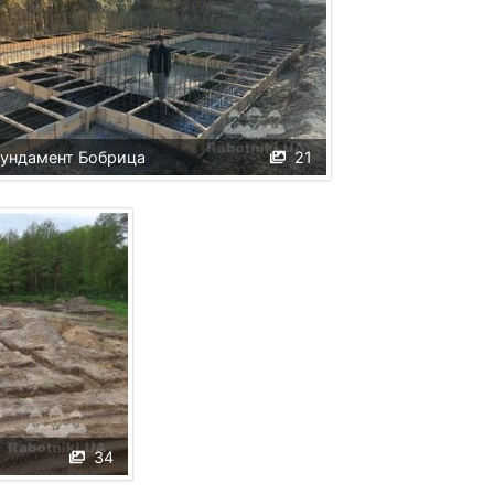
ундамент Бобрица
21
34