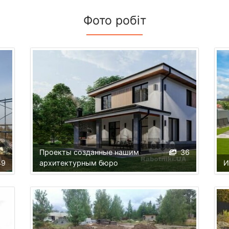
Фото робіт
Проекты созданные нашим
36
49
архитектурным бюро
И