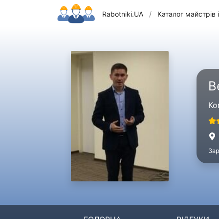
Rabotniki.UA
/
Каталог майстрів і
B
Ко
Зар