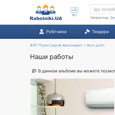
UA
RU
Наприклад:
Зр
Робітники
Тендери
ФЛП "Русин Сергей Васильевич"
Фото робіт
Наши работы
В данном альбоме вы можете посмот