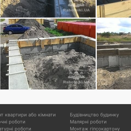
т квартири або кімнати
Будівництво будинку
чні роботи
Малярні роботи
турні роботи
Монтаж гіпсокартону