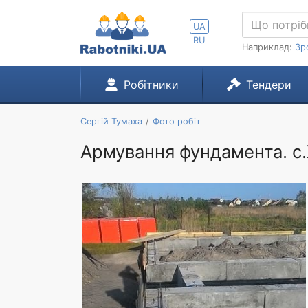
UA
RU
Наприклад:
Зр
Робітники
Тендери
Сергій Тумаха
Фото робіт
Армування фундамента. с.