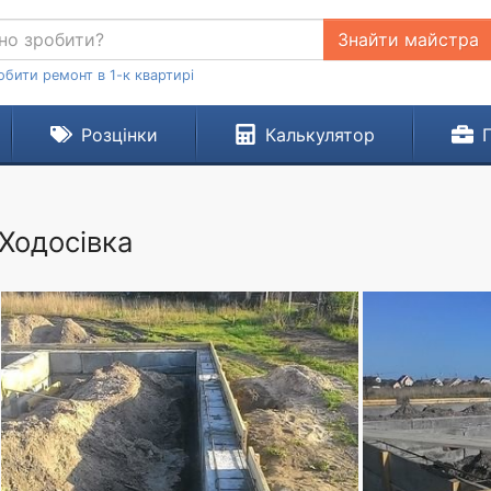
Знайти майстра
обити ремонт в 1-к квартирі
Розцінки
Калькулятор
Ходосівка