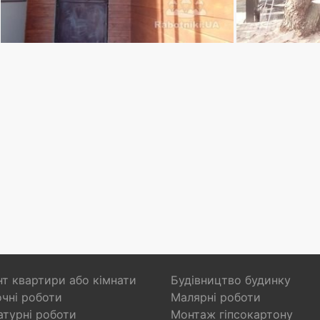
т квартири або кімнати
Будівництво будинку
чні роботи
Малярні роботи
турні роботи
Монтаж гіпсокартону