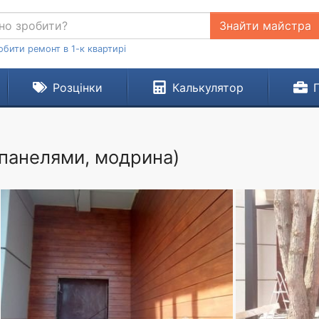
Знайти майстра
обити ремонт в 1-к квартирі
Розцінки
Калькулятор
 панелями, модрина)