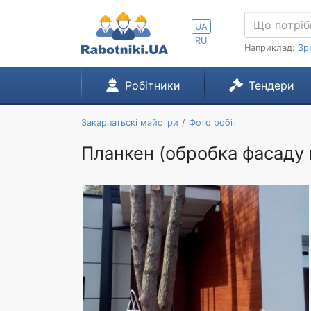
UA
RU
Наприклад:
Зр
Робітники
Тендери
Закарпатьскі майстри
Фото робіт
Планкен (обробка фасаду