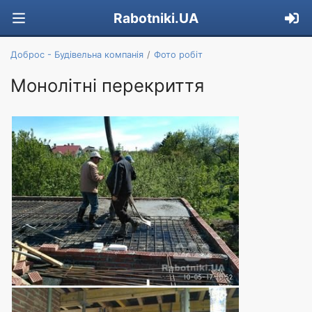
Rabotniki.UA
Доброс - Будівельна компанія
Фото робіт
Монолітні перекриття