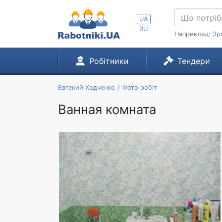
UA
RU
Наприклад:
Зр
Робітники
Тендери
Евгений Ходченко
Фото робіт
Ванная комната