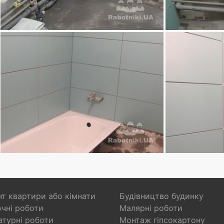
т квартири або кімнати
Будівництво будинку
чні роботи
Малярні роботи
турні роботи
Монтаж гіпсокартону