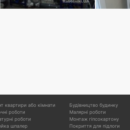
т квартири або кімнати
Будівництво будинку
чні роботи
Малярні роботи
турні роботи
Монтаж гіпсокартону
ейка шпалер
Покриття для підлоги