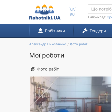
UA
RU
Наприклад:
Зр
Робітники
Тендери
Александр Николаенко
Фото робіт
Мої роботи
Фото рабіт