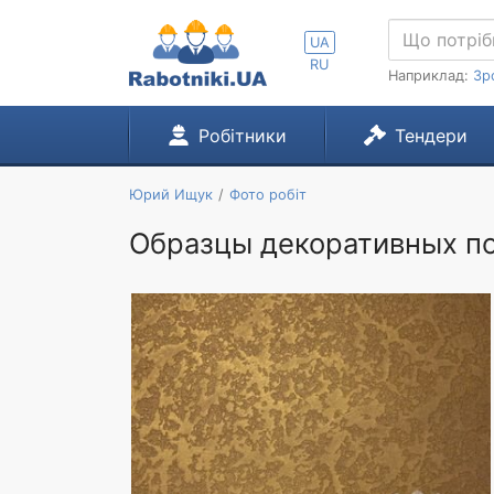
UA
RU
Наприклад:
Зр
Робітники
Тендери
Юрий Ищук
Фото робіт
Образцы декоративных п