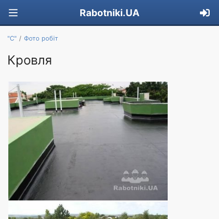
Rabotniki.UA
"С"
Фото робіт
Кровля