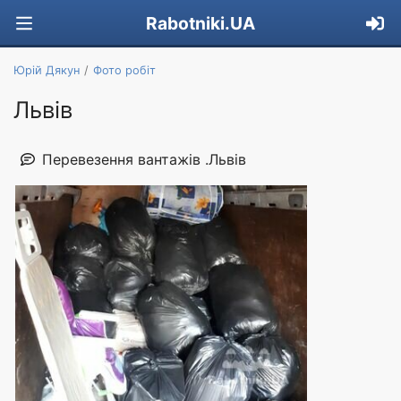
Rabotniki.UA
Юрій Дякун
Фото робіт
Львів
Перевезення вантажів .Львів