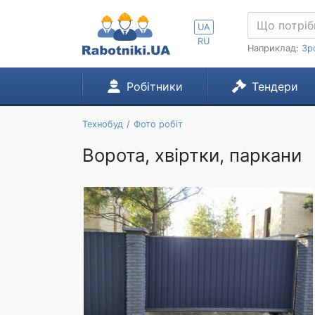
UA
RU
Наприклад:
Зр
Робітники
Тендери
Технобуд
Фото робіт
Ворота, хвіртки, паркани