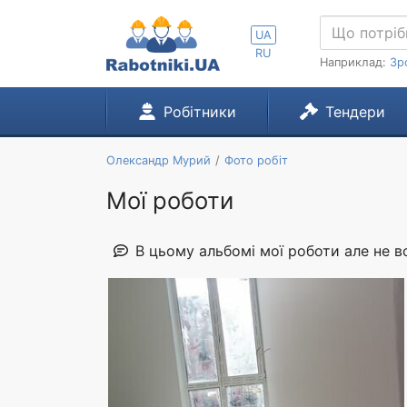
UA
RU
Наприклад:
Зр
Робітники
Тендери
Олександр Мурий
Фото робіт
Мої роботи
В цьому альбомі мої роботи але не вс