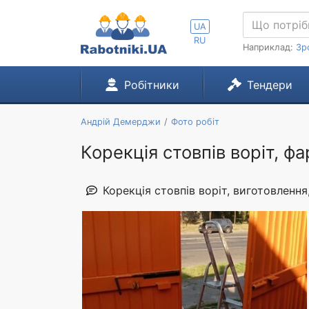
UA
RU
Наприклад:
Зр
Робітники
Тендери
Андрій Демерджи
Фото робіт
Корекція стовпів воріт, ф
Корекція стовпів воріт, виготовлення