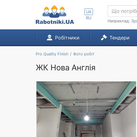
UA
RU
Наприклад:
Зр
Робітники
Тендери
Pro Quality Finish
Фото робіт
ЖК Нова Англія