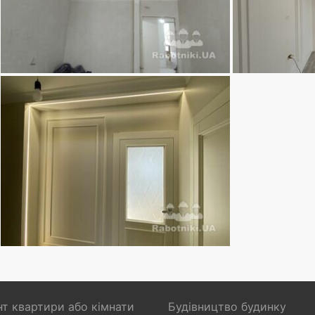
т квартири або кімнати
Будівництво будинку