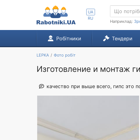
UA
RU
Наприклад:
Зр
Робітники
Тендери
LEPKA
Фото робіт
Изготовление и монтаж г
качество при выше всего, гипс это п