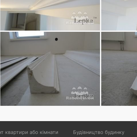
т квартири або кімнати
Будівництво будинку