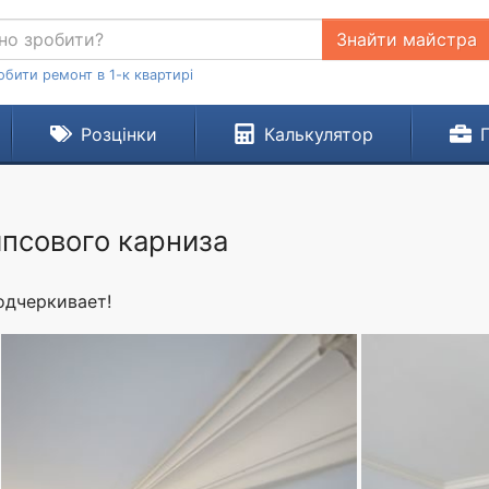
Знайти майстра
обити ремонт в 1-к квартирі
Розцінки
Калькулятор
ипсового карниза
одчеркивает!