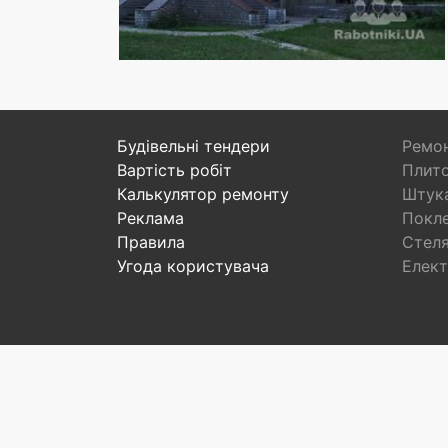
Будівельні тендери
Ремон
Вартість робіт
Плито
Калькулятор ремонту
Штука
Реклама
Покл
Правила
Стел
Угода користувача
Елект