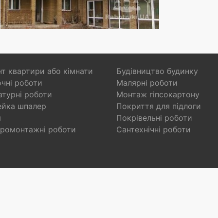
т квартири або кімнати
Будівництво будинку
чні роботи
Малярні роботи
турні роботи
Монтаж гіпсокартону
ейка шпалер
Покриття для підлоги
я
Покрівельні роботи
ромонтажні роботи
Сантехнічні роботи