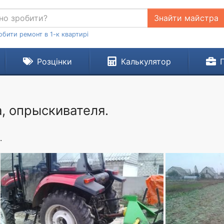
Знайти майстра
обити ремонт в 1-к квартирі
Розцінки
Калькулятор
а, опрыскивателя.
.