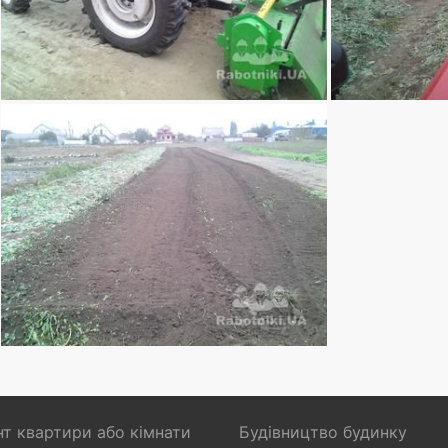
т квартири або кімнати
Будівництво будинку