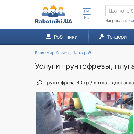
UA
RU
Наприклад:
Зр
Робітники
Тендери
Владимир Клячев
Фото робіт
Услуги грунтофрезы, плуг
Грунтофреза 60 гр / сотка +доставка