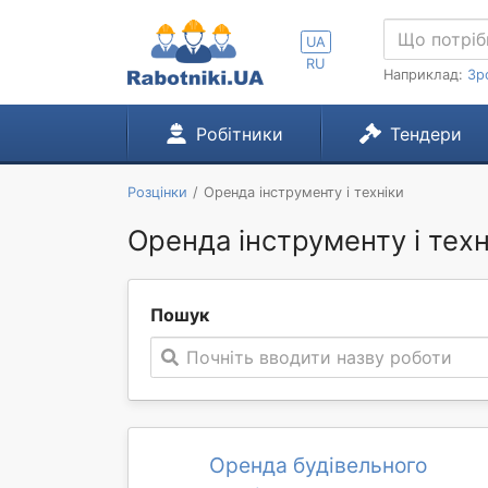
UA
RU
Наприклад:
Зр
Робітники
Тендери
Розцінки
Оренда інструменту і техніки
Оренда інструменту і тех
Пошук
Почніть вводити назву роботи
Оренда будівельного