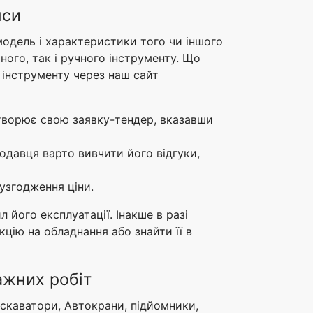
нси
 модель і характеристики того чи іншого
ного, так і ручного інструменту. Що
а інструменту через наш сайт
створює свою заявку-тендер, вказавши
одавця варто вивчити його відгуки,
узгодження ціни.
його експлуатації. Інакше в разі
цію на обладнання або знайти її в
ажних робіт
кскаватори, Автокрани, підйомники,