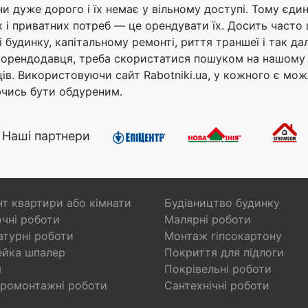
и дуже дорого і їх немає у вільному доступі. Тому єд
 приватних потреб — це орендувати їх. Досить часто ц
 будинку, капітальному ремонті, риття траншеї і так да
и орендодавця, треба скористатися пошуком на нашому с
ів. Використовуючи сайт Rabotniki.ua, у кожного є мож
ючись бути обдуреним.
Наші партнери
т квартири або кімнати
Будівництво будинку
чні роботи
Малярні роботи
турні роботи
Монтаж гіпсокартону
ейка шпалер
Покриття для підлоги
я
Покрівельні роботи
ромонтажні роботи
Сантехнічні роботи