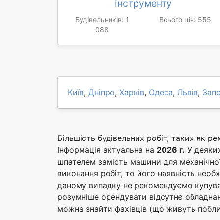
інструменту
Будівельників: 1
Всього цін: 555
088
Київ
,
Дніпро
,
Харків
,
Одеса
,
Львів
,
Зап
Більшість будівельних робіт, таких як ре
Інформація актуальна на
2026 г.
У деяких
шпателем замість машини для механічної
виконання робіт, то його наявність необ
даному випадку не рекомендуємо купува
розумніше орендувати відсутнє обладнанн
можна знайти фахівців (що живуть поблиз