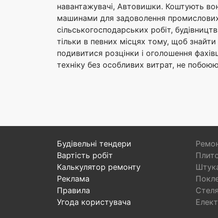
навантажувачі, Автовишки. Коштують вон
машинами для задоволення промислових і
сільськогосподарських робіт, будівництві
тільки в певних місцях тому, щоб знайт
подивитися розцінки і оголошення фахівц
техніку без особливих витрат, не побою
Будівельні тендери
Ремон
Вартість робіт
Плито
Калькулятор ремонту
Штука
Реклама
Покл
Правила
Стел
Угода користувача
Елект