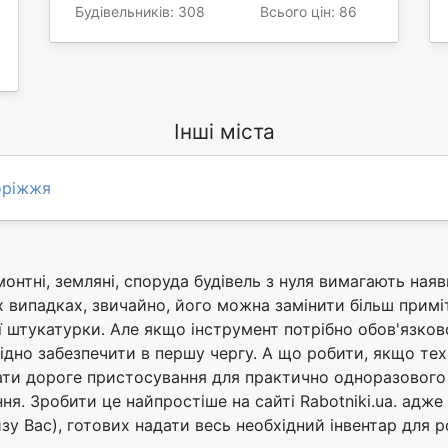
Будівельників: 308
Всього цін: 86
Інші міста
оріжжя
монтні, земляні, споруда будівель з нуля вимагають ная
 випадках, звичайно, його можна замінити більш прим
 штукатурки. Але якщо інструмент потрібно обов'язково
хідно забезпечити в першу чергу. А що робити, якщо тех
ти дороге пристосування для практично одноразового в
я. Зробити це найпростіше на сайті Rabotniki.ua. адже 
у Вас), готових надати весь необхідний інвентар для р