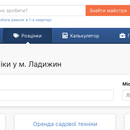
Знайти майстра
обити ремонт в 1-к квартирі
Розцінки
Калькулятор
ніки у м. Ладижин
Мі
Л
Оренда садової техніки