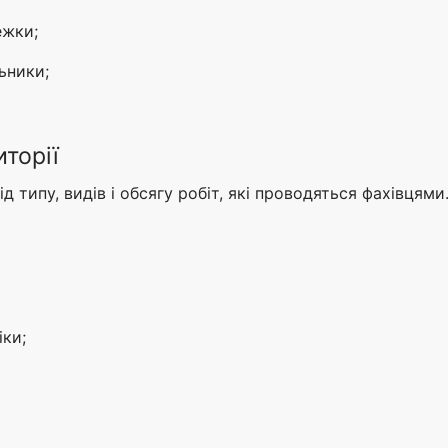
ежки;
льники;
торії
ід типу, видів і обсягу робіт, які проводяться фахівцями
іки;