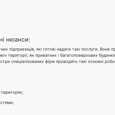
ні нюанси:
атних підприємців, які готові надати такі послуги. Вон
ключ території, як приватних і багатоповерхових будинкі
стри спеціалізованих фірм проводять такі основні робо
 територію;
истеми;