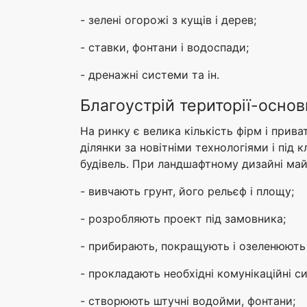
- зелені огорожі з кущів і дерев;
- ставки, фонтани і водоспади;
- дренажні системи та ін.
Благоустрій території-основ
На ринку є велика кількість фірм і прив
ділянки за новітніми технологіями і під 
будівель. При ландшафтному дизайні май
- вивчають грунт, його рельєф і площу;
- розробляють проект під замовника;
- прибирають, покращують і озеленюють
- прокладають необхідні комунікаційні с
- створюють штучні водойми, фонтани;