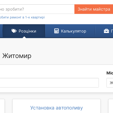
Знайти майстра
обити ремонт в 1-к квартирі
Розцінки
Калькулятор
м. Житомир
Мі
Ж
Установка автополиву