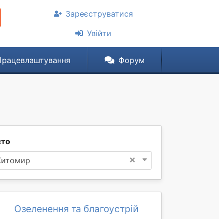
Зареєструватися
Увійти
Працевлаштування
Форум
сто
×
итомир
Озеленення та благоустрій