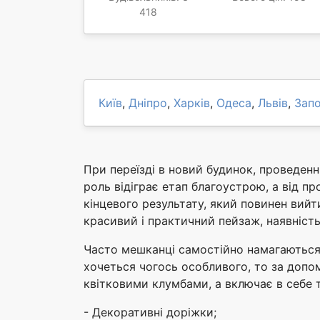
418
Київ
,
Дніпро
,
Харків
,
Одеса
,
Львів
,
Зап
При переїзді в новий будинок, проведенн
роль відіграє етап благоустрою, а від пр
кінцевого результату, який повинен вийти
красивий і практичний пейзаж, наявність
Часто мешканці самостійно намагаються 
хочеться чогось особливого, то за допо
квітковими клумбами, а включає в себе 
- Декоративні доріжки;