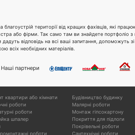
а благоустрій території від кращих фахівців, які працю
тра або фірми. Так само там ви знайдете портфоліо з пр
 дадуть відповідь на всі ваші запитання, допоможуть з
ою всіх необхідних матеріалів.
Наші партнери
т квартири або кімнати
Будівництво будинку
чні роботи
Малярні роботи
турні роботи
Монтаж гіпсокартону
ейка шпалер
Покриття для підлоги
я
Покрівельні роботи
ромонтажні роботи
Сантехнічні роботи