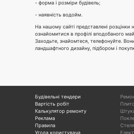
- форма і розміри будівель;
- наявність водойм.
На нашому сайті представлені розцінки н
ознайомитися в профілі вподобаного майс
Заходьте, знайомтеся, телефонуйте. Вони
ландшафтного дизайну, підбором і покупк
Будівельні тендери
Ремон
Вартість робіт
Плито
Калькулятор ремонту
Штука
Реклама
Покл
Правила
Стел
Угода користувача
Елект