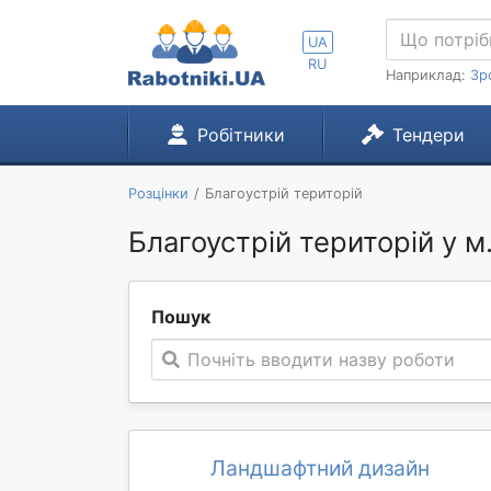
UA
RU
Наприклад:
Зр
Робітники
Тендери
Розцінки
Благоустрій територій
Благоустрій територій у 
Пошук
Почніть вводити назву роботи
Ландшафтний дизайн