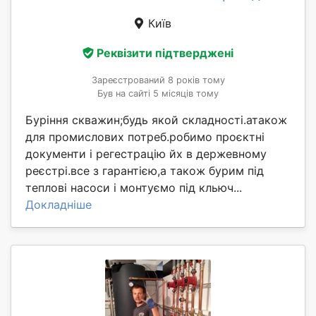
Київ
Реквізити підтверджені
Зареєстрований 8 років тому
Був на сайті 5 місяців тому
Буріння скважин;будь якой складності.атакож
для промислових потреб.робимо проєктні
документи і регестрацію йх в держевному
реєстрі.все з гарантією,а також бурим під
теплові насоси і монтуємо під кльюч...
Докладніше