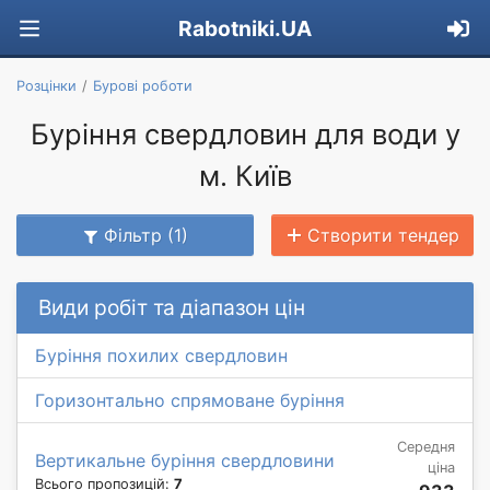
Rabotniki.UA
Розцінки
Бурові роботи
Буріння свердловин для води у
м. Київ
Фільтр (1)
Створити тендер
Види робіт та діапазон цін
Буріння похилих свердловин
Горизонтально спрямоване буріння
Середня
Вертикальне буріння свердловини
ціна
Всього пропозицій:
7