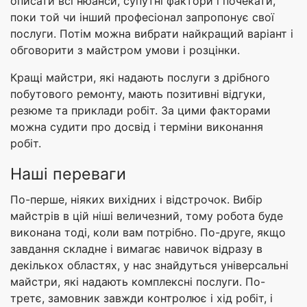
описати всі нюанси, супутні фактори і почекати,
поки той чи інший професіонал запропонує свої
послуги. Потім можна вибрати найкращий варіант і
обговорити з майстром умови і розцінки.
Кращі майстри, які надають послуги з дрібного
побутового ремонту, мають позитивні відгуки,
резюме та приклади робіт. За цими факторами
можна судити про досвід і терміни виконання
робіт.
Наші переваги
По-перше, ніяких вихідних і відстрочок. Вибір
майстрів в цій ніші величезний, тому робота буде
виконана тоді, коли вам потрібно. По-друге, якщо
завдання складне і вимагає навичок відразу в
декількох областях, у нас знайдуться універсальні
майстри, які надають комплексні послуги. По-
третє, замовник завжди контролює і хід робіт, і