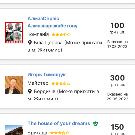
АлмазСервіс
100
Алмазнарізкабетону
грн / шт.
Компанія
Біла Церква
(Може приїхати
Вказано на
17.08.2023
в м. Житомир)
Игорь Тимощук
300
Майстер
грн / шт.
Бердичів
(Може приїхати в
Вказано на
м. Житомир)
29.05.2023
The house of your dreams
150
Бригада
грн / шт.