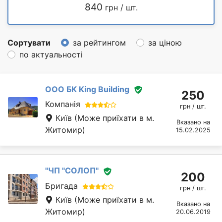
840
грн / шт.
Сортувати
за рейтингом
за ціною
по актуальності
ООО БК Кing Building
250
Компанія
грн / шт.
Київ
(Може приїхати в м.
Вказано на
Житомир)
15.02.2025
"ЧП "СОЛОП"
200
Бригада
грн / шт.
Київ
(Може приїхати в м.
Вказано на
Житомир)
20.06.2019