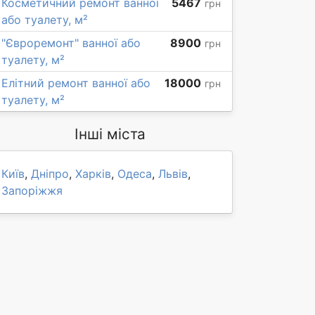
Косметичний ремонт ванної
5467
грн
або туалету, м²
"Євроремонт" ванної або
8900
грн
туалету, м²
Елітний ремонт ванної або
18000
грн
туалету, м²
Інші міста
Київ
,
Дніпро
,
Харків
,
Одеса
,
Львів
,
Запоріжжя