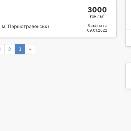
3000
грн / м²
в м. Першотравенськ)
Вказано на
09.01.2022
vious
Next
1
2
3
»