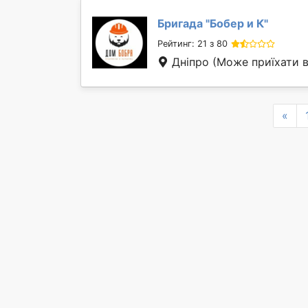
Бригада "
Бобер и К
"
Рейтинг: 21 з 80
Дніпро
(Може приїхати 
Pre
«