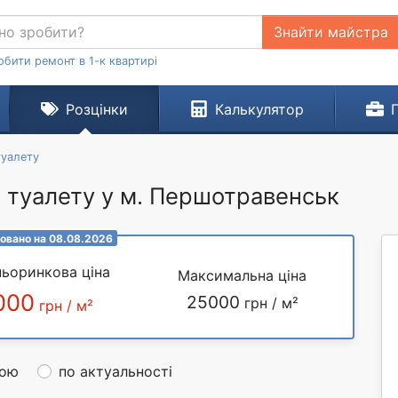
Знайти майстра
обити ремонт в 1-к квартирі
Розцінки
Калькулятор
туалету
о туалету у м. Першотравенськ
овано на 08.08.2026
ьоринкова ціна
Максимальна ціна
000
25000
грн / м²
грн / м²
ною
по актуальності