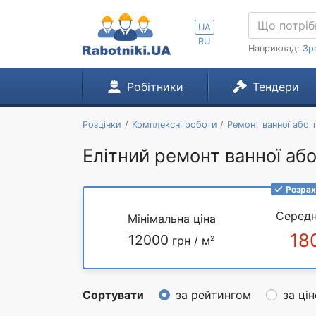
UA
RU
Наприклад:
Зр
Робітники
Тендери
Розцінки
Комплексні роботи
Ремонт ванної або 
Елітний ремонт ванної аб
Розрах
Середн
Мінімальна ціна
18
12000
грн / м²
Сортувати
за рейтингом
за ці