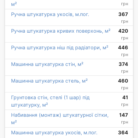
м²
грн
Ручна штукатурка укосів, м.пог.
367
грн
Ручна штукатурка кривих поверхонь, м²
420
грн
Ручна штукатурка ніш під радіатори, м²
446
грн
Машинна штукатурка стін, м²
374
грн
Машинна штукатурка стель, м²
460
грн
Грунтовка стін, стелі (1 шар) під
41
штукатурку, м²
грн
Набивання (монтаж) штукатурної сітки,
147
м²
грн
Машинна штукатурка укосів, м.пог.
364