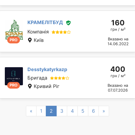
160
КРАМЕЛІТБУД
грн / м²
Компанія
Вказано на
Київ
PRO
14.06.2022
400
Desstykatyrkazp
грн / м²
Бригада
PRO
Кривий Ріг
Вказано на
07.07.2026
Previous
Next
«
1
2
3
4
5
6
»