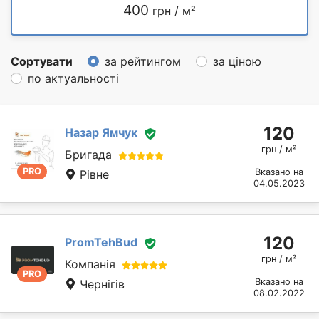
400
грн / м²
Сортувати
за рейтингом
за ціною
по актуальності
120
Назар Ямчук
грн / м²
Бригада
PRO
Вказано на
Рівне
04.05.2023
120
PromTehBud
грн / м²
Компанія
PRO
Вказано на
Чернігів
08.02.2022