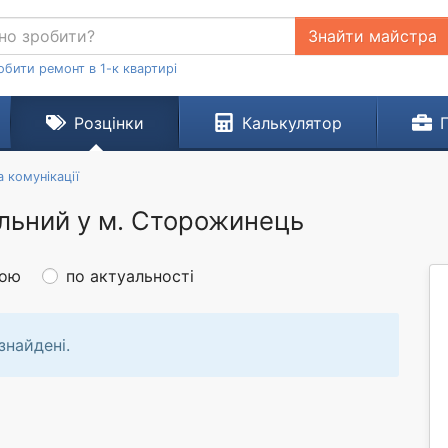
Знайти майстра
обити ремонт в 1-к квартирі
Розцінки
Калькулятор
а комунікації
альний у м. Сторожинець
ною
по актуальності
знайдені.