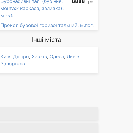
Буронабивні палі (буріння,
6888
грн
монтаж каркаса, заливка),
м.куб.
Прокол бурової горизонтальний, м.пог.
Інші міста
Київ
,
Дніпро
,
Харків
,
Одеса
,
Львів
,
Запоріжжя