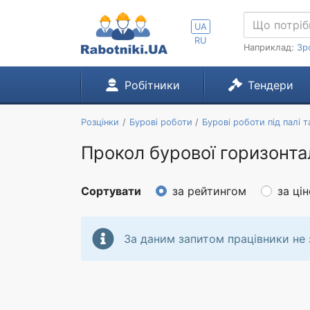
UA
RU
Наприклад:
Зр
Робітники
Тендери
Розцінки
Бурові роботи
Бурові роботи під палі т
Прокол бурової горизонт
Сортувати
за рейтингом
за ці
За даним запитом працівники не 