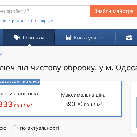
Знайти майстра
обити ремонт в 1-к квартирі
Розцінки
Калькулятор
у
люч під чистову обробку. у м. Одес
овано на 06.08.2026
ьоринкова ціна
Максимальна ціна
833
39000
грн / м²
грн / м²
ною
по актуальності