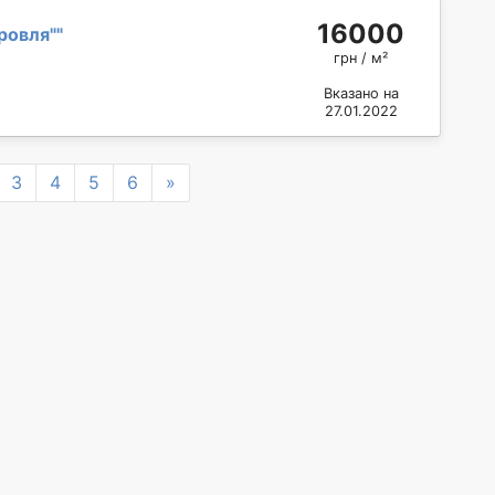
16000
ровля"
"
грн / м²
Вказано на
27.01.2022
Next
3
4
5
6
»