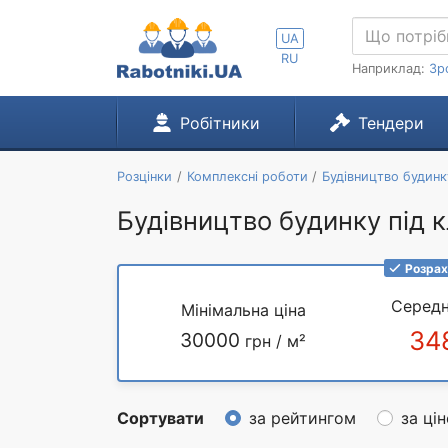
UA
RU
Наприклад:
Зр
Робітники
Тендери
Розцінки
Комплексні роботи
Будівництво будинк
Будівництво будинку під к
Розрах
Середн
Мінімальна ціна
34
30000
грн / м²
Сортувати
за рейтингом
за ці