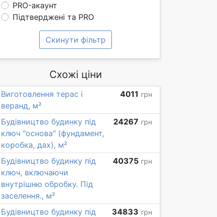
PRO-акаунт
Підтверджені та PRO
Скинути фільтр
Схожі ціни
Виготовлення терас і
4011
грн
веранд, м²
Будівництво будинку під
24267
грн
ключ "основа" (фундамент,
коробка, дах), м²
Будівництво будинку під
40375
грн
ключ, включаючи
внутрішню обробку. Під
заселення., м²
Будівництво будинку під
34833
грн