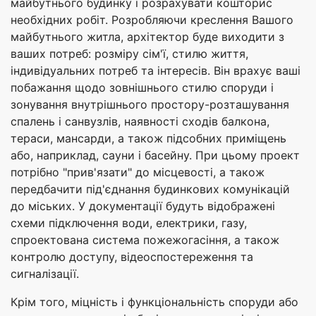
майбутнього будинку і розрахувати кошторис
необхідних робіт. Розробляючи креслення Вашого
майбутнього житла, архітектор буде виходити з
ваших потреб: розміру сім'ї, стилю життя,
індивідуальних потреб та інтересів. Він врахує ваші
побажання щодо зовнішнього стилю споруди і
зонування внутрішнього простору-розташування
спалень і санвузлів, наявності сходів балкона,
тераси, мансарди, а також підсобних приміщень
або, наприклад, сауни і басейну. При цьому проект
потрібно "прив'язати" до місцевості, а також
передбачити під'єднання будинкових комунікацій
до міських. У документації будуть відображені
схеми підключення води, електрики, газу,
спроектована система пожежогасіння, а також
контролю доступу, відеоспостереження та
сигналізації.
Крім того, міцність і функціональність споруди або