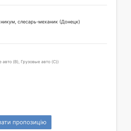
никум, слесарь-механик (Донецк)
 авто (B), Грузовые авто (C))
лати пропозицію