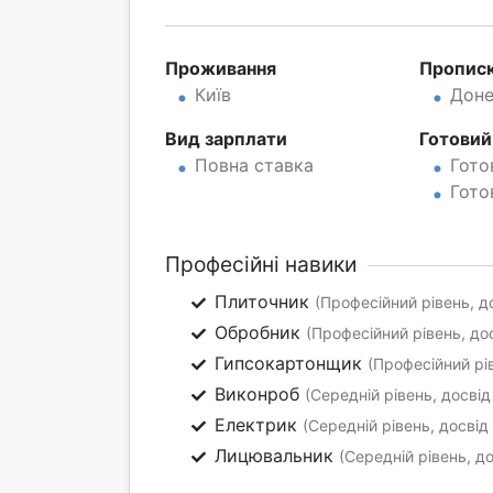
Проживання
Пропис
Київ
Доне
Вид зарплати
Готовий
Повна ставка
Гото
Гото
Професійні навики
Плиточник
(Професійний рівень, до
Обробник
(Професійний рівень, дос
Гипсокартонщик
(Професійний рів
Виконроб
(Середній рівень, досвід
Електрик
(Середній рівень, досвід 
Лицювальник
(Середній рівень, до