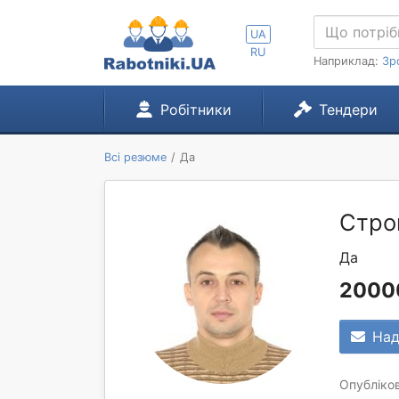
UA
RU
Наприклад:
Зр
Робітники
Тендери
Всі резюме
Да
Стро
Да
2000
Над
Опубліков