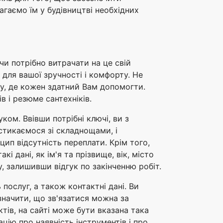
агаємо їм у будівництві необхідних
чи потрібно витрачати на це свій
для вашої зручності і комфорту. Не
ку, де кожен здатний Вам допомогти.
в і резюме сантехніків.
ом. Ввівши потрібні ключі, ви з
 стикаємося зі складнощами, і
ип відсутність переплати. Крім того,
 дані, як ім'я та прізвище, вік, місто
, залишивши відгук по закінченню робіт.
послуг, а також контактні дані. Ви
значити, що зв'язатися можна за
тів, на сайті може бути вказана така
цію про наявність інструментів і про