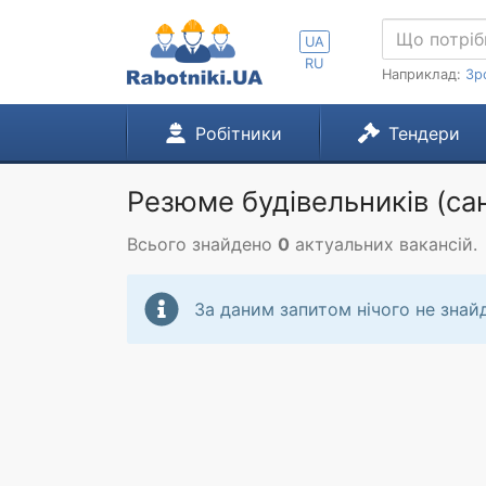
UA
RU
Наприклад:
Зр
Робітники
Тендери
Резюме будівельників (сан
Всього знайдено
0
актуальних вакансій.
За даним запитом нічого не знай