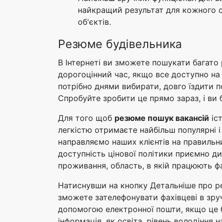
найкращий результат для кожного сп
об'єктів.
Резюме будівельника
В Інтернеті ви зможете пошукати багато 
дорогоцінний час, якщо все доступно на 
потрібно днями вибирати, довго їздити 
Спробуйте зробити це прямо зараз, і ви 
Для того щоб
резюме пошук вакансій
іст
легкістю отримаєте найбільш популярні і
направляємо наших клієнтів на правильни
доступність цінової політики приємно див
проживання, область, в якій працюють фа
Натиснувши на кнопку Детальніше про рез
зможете зателефонувати фахівцеві в зруч
допомогою електронної пошти, якщо це б
інформація, як освіта, рівень володіння