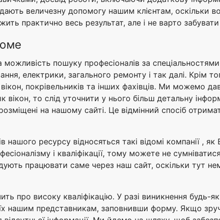
 надають величезну допомогу нашим клієнтам, оскільки в
лежить практично весь результат, але і не варто забуват
зюме
нна можливість пошуку професіоналів за спеціальностями
вання, електрики, загального ремонту і так далі. Крім т
 вікон, покрівельників та інших фахівців. Ми можемо дав
 вікон, то слід уточнити у нього більш детальну інфор
е розміщені на нашому сайті. Це відмінний спосіб отрим
в нашого ресурсу відносяться такі відомі компанії , як 
есіоналізму і кваліфікації, тому можете не сумніватися
ують працювати саме через наш сайт, оскільки тут нем
ить про високу кваліфікацію. У разі виникнення будь-як
їх нашим представникам, заповнивши форму. Якщо зруч