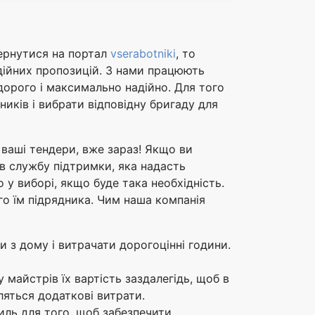
вернутися на портал
vserabotniki
, то
адійних пропозицій. З нами працюють
едорого і максимально надійно. Для того
ників і вибрати відповідну бригаду для
 ваші тендери, вже зараз! Якщо ви
в службу підтримки, яка надасть
 у виборі, якщо буде така необхідність.
го їм підрядника. Чим наша компанія
и з дому і витрачати дорогоцінні години.
майстрів їх вартість заздалегідь, щоб в
яться додаткові витрати.
иль для того, щоб забезпечити