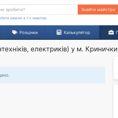
Знайти майстра
обити ремонт в 1-к квартирі
Розцінки
Калькулятор
техніків, електриків) у м. Кринички
дено.