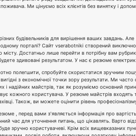
оживача. Ми цінуємо всіх клієнтів без винятку і допом
різних будівельників для вирішення ваших завдань. Але 
одному порталі? Сайт vserabotniki створений виключно 
по місту. Достатньо лише перейти в потрібну вам рубри
будете здивовані результатом. У нас є резюме електрикі
отно полегшити, спробуйте скористатися зручним пошук
 вигідні з економічної точки зору результати. Ми часто
х і надійних майстрів, так як розуміємо основний принц
ує кожного користувача. У резюме майстрів входять такі
хівці. Також, ви можете оцінити рівень професіоналізму
юме , перед вами з'являється інформація про вартість 
ний час для уточнення питань, що цікавлять. Варто від
уде зручно користувачеві. Крім всіх вищевказаних пунк
 навичками, досвід роботи, включаючи додаткову інформа