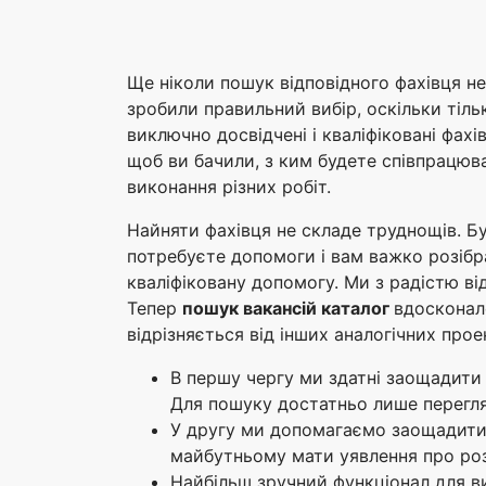
Ще ніколи пошук відповідного фахівця н
зробили правильний вибір, оскільки тіль
виключно досвідчені і кваліфіковані фахі
щоб ви бачили, з ким будете співпрацюва
виконання різних робіт.
Найняти фахівця не складе труднощів. Б
потребуєте допомоги і вам важко розібр
кваліфіковану допомогу. Ми з радістю ві
Тепер
пошук вакансій каталог
вдосконал
відрізняється від інших аналогічних прое
В першу чергу ми здатні заощадити 
Для пошуку достатньо лише перегля
У другу ми допомагаємо заощадити к
майбутньому мати уявлення про ро
Найбільш зручний функціонал для ви