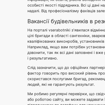
особисті якості підрядника. Всі ці дані
надалі. Від професіоналізму фахівців за
Вакансії будівельників в ре
На порталі vserabotniki з'явилася відмі
цілі бригади в області сантехніки, зварю
кваліфікованих виконробів, установників
Наприклад, якщо вам потрібен установник
дзвонити, так як всі дані заповнені і вж
і результативно.
Слід зазначити, що до офіційних партнері
фактор говорить про високий рівень проф
скористався послугами бригад, рекоменд
людей, які не гарантують результат.
Ми робимо регулярні перевірки, що свідч
або роботою сайту, ви можете задавати 