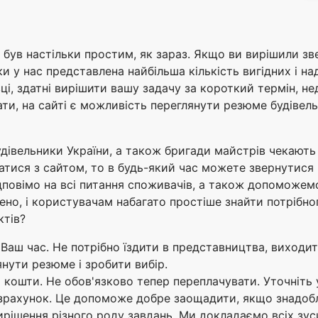
е був настільки простим, як зараз. Якщо ви вирішили з
ки у нас представлена найбільша кількість вигідних і н
вці, здатні вирішити вашу задачу за короткий термін, н
ти, на сайті є можливість переглянути резюме будівель
удівельники України, а також бригади майстрів чекають
атися з сайтом, то в будь-який час можете звернутися 
дповімо на всі питання споживачів, а також допоможемо
ено, і користувачам набагато простіше знайти потрібно
ктів?
Ваш час. Не потрібно їздити в представництва, виходит
нути резюме і зробити вибір.
ошти. Не обов'язково тепер переплачувати. Уточніть у 
зрахунок. Це допоможе добре заощадити, якщо знадобл
рішення різного роду завдань. Ми докладаємо всіх зус