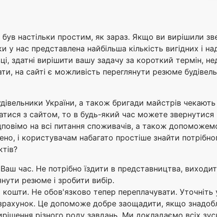
е був настільки простим, як зараз. Якщо ви вирішили з
ки у нас представлена найбільша кількість вигідних і н
вці, здатні вирішити вашу задачу за короткий термін, н
ти, на сайті є можливість переглянути резюме будівель
удівельники України, а також бригади майстрів чекають
атися з сайтом, то в будь-який час можете звернутися 
дповімо на всі питання споживачів, а також допоможемо
ено, і користувачам набагато простіше знайти потрібно
ктів?
Ваш час. Не потрібно їздити в представництва, виходит
нути резюме і зробити вибір.
ошти. Не обов'язково тепер переплачувати. Уточніть у 
зрахунок. Це допоможе добре заощадити, якщо знадобл
рішення різного роду завдань. Ми докладаємо всіх зус