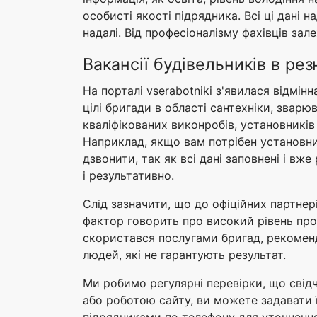
особисті якості підрядника. Всі ці дані
надалі. Від професіоналізму фахівців за
Вакансії будівельників в ре
На порталі vserabotniki з'явилася відмі
цілі бригади в області сантехніки, зварю
кваліфікованих виконробів, установників
Наприклад, якщо вам потрібен установник
дзвонити, так як всі дані заповнені і вж
і результативно.
Слід зазначити, що до офіційних партнері
фактор говорить про високий рівень проф
скористався послугами бригад, рекоменд
людей, які не гарантують результат.
Ми робимо регулярні перевірки, що свідч
або роботою сайту, ви можете задавати 