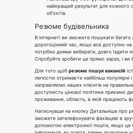
найкращий результат для кожного сп
об'єктів.
Резюме будівельника
В Інтернеті ви зможете пошукати багато 
дорогоцінний час, якщо все доступно на 
потрібно днями вибирати, довго їздити 
Спробуйте зробити це прямо зараз, і ви 
Для того щоб
резюме пошук вакансій
іст
легкістю отримаєте найбільш популярні і
направляємо наших клієнтів на правильни
доступність цінової політики приємно див
проживання, область, в якій працюють фа
Натиснувши на кнопку Детальніше про рез
зможете зателефонувати фахівцеві в зруч
допомогою електронної пошти, якщо це б
інформація, як освіта, рівень володіння