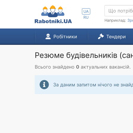
UA
RU
Наприклад:
Зр
Робітники
Тендери
Резюме будівельників (сан
Всього знайдено
0
актуальних вакансій.
За даним запитом нічого не знай