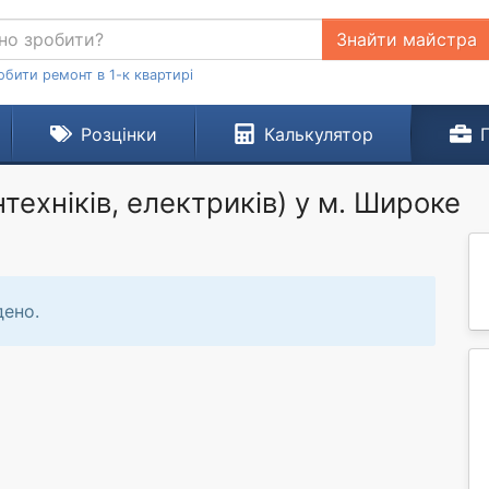
Знайти майстра
обити ремонт в 1-к квартирі
Розцінки
Калькулятор
техніків, електриків) у м. Широке
дено.