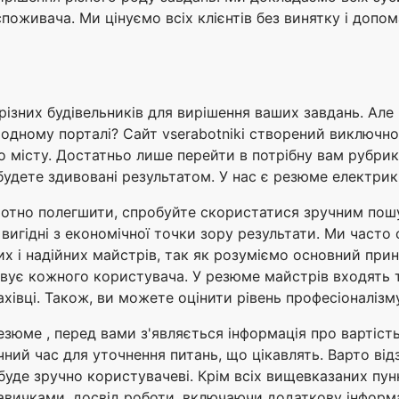
оживача. Ми цінуємо всіх клієнтів без винятку і допом
різних будівельників для вирішення ваших завдань. Але 
одному порталі? Сайт vserabotniki створений виключно 
по місту. Достатньо лише перейти в потрібну вам рубри
будете здивовані результатом. У нас є резюме електрикі
отно полегшити, спробуйте скористатися зручним пошук
 вигідні з економічної точки зору результати. Ми часто
х і надійних майстрів, так як розуміємо основний принц
ує кожного користувача. У резюме майстрів входять такі
хівці. Також, ви можете оцінити рівень професіоналізму
юме , перед вами з'являється інформація про вартість 
ний час для уточнення питань, що цікавлять. Варто від
уде зручно користувачеві. Крім всіх вищевказаних пунк
 навичками, досвід роботи, включаючи додаткову інформа