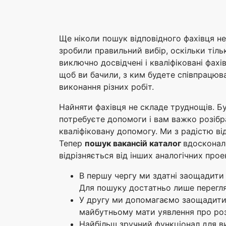
Ще ніколи пошук відповідного фахівця н
зробили правильний вибір, оскільки тіль
виключно досвідчені і кваліфіковані фахі
щоб ви бачили, з ким будете співпрацюва
виконання різних робіт.
Найняти фахівця не складе труднощів. Б
потребуєте допомоги і вам важко розібр
кваліфіковану допомогу. Ми з радістю ві
Тепер
пошук вакансій каталог
вдосконал
відрізняється від інших аналогічних прое
В першу чергу ми здатні заощадити 
Для пошуку достатньо лише перегля
У другу ми допомагаємо заощадити к
майбутньому мати уявлення про ро
Найбільш зручний функціонал для ви