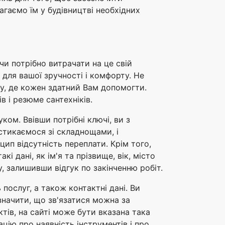
агаємо їм у будівництві необхідних
чи потрібно витрачати на це свій
для вашої зручності і комфорту. Не
ку, де кожен здатний Вам допомогти.
в і резюме сантехніків.
ом. Ввівши потрібні ключі, ви з
 стикаємося зі складнощами, і
ип відсутність переплати. Крім того,
 дані, як ім'я та прізвище, вік, місто
, залишивши відгук по закінченню робіт.
послуг, а також контактні дані. Ви
значити, що зв'язатися можна за
тів, на сайті може бути вказана така
цію про наявність інструментів і про