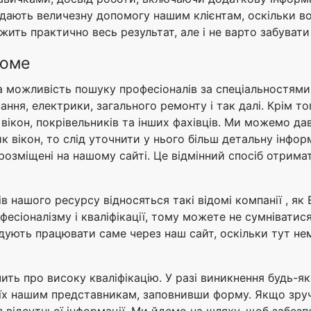
 надають величезну допомогу нашим клієнтам, оскільки в
лежить практично весь результат, але і не варто забуват
зюме
нна можливість пошуку професіоналів за спеціальностями
вання, електрики, загального ремонту і так далі. Крім т
 вікон, покрівельників та інших фахівців. Ми можемо дав
 вікон, то слід уточнити у нього більш детальну інфор
е розміщені на нашому сайті. Це відмінний спосіб отрим
в нашого ресурсу відносяться такі відомі компанії , як 
есіоналізму і кваліфікації, тому можете не сумніватися
ують працювати саме через наш сайт, оскільки тут нем
ить про високу кваліфікацію. У разі виникнення будь-як
їх нашим представникам, заповнивши форму. Якщо зруч