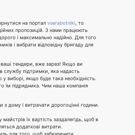
вернутися на портал
vserabotniki
, то
адійних пропозицій. З нами працюють
едорого і максимально надійно. Для того
ників і вибрати відповідну бригаду для
 ваші тендери, вже зараз! Якщо ви
в службу підтримки, яка надасть
 у виборі, якщо буде така необхідність.
го їм підрядника. Чим наша компанія
и з дому і витрачати дорогоцінні години.
майстрів їх вартість заздалегідь, щоб в
яться додаткові витрати.
иль для того, щоб забезпечити