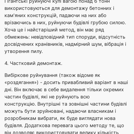
Гігантські руйнуючі кулі вагою понад 6 тонн
використовуються для демонтажу бетонних і
кам'яних конструкцій, падаючи на них або
врізаючись в них, руйнуючи будівлі грубою силою.
Хоча це і найстаріший метод, він має ряд
обмежень: невідповідний тип споруди, відсутність
досвідчених кранівників, надмірний шум, вібрація і
утворення пилу.
4. Частковий демонтаж.
Вибіркове руйнування (також відоме як
«роздягання») - досить привабливий варіант в наші
дні. Він включає в себе видалення тільки окремих
частин будівлі, які не руйнують всю
конструкцію. Внутрішні та зовнішні частини будівлі
можуть бути зруйновані, надаючи власникам і
розробникам вибрати, як буде виглядати нова
будівля. Додаткова перевага цього методу те, що
він дозволяє використовувати велику кількість