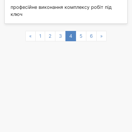
професійне виконання комплексу робіт під
ключ
Previous
Next
«
1
2
3
4
5
6
»