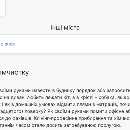
Інші міста
оріжжя
хімчистку
воїми руками навести в будинку порядок або запросит
 на дивані любить лежати кіт, а в кріслі – собака, якщ
І як в домашніх умовах відмити плями з матраців, поч
тнадцятого) поверху? Як своїми руками помити офісне 
ся до фахівців. Клінінг-професійне прибирання та хімч
станнім часом стало досить затребуваною послугою.