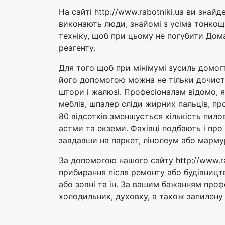
На сайті http://www.rabotniki.ua ви знай
виконають люди, знайомі з усіма тонкоща
техніку, щоб при цьому не погубити Дома
реагенту.
Для того щоб при мінімумі зусиль домог
його допомогою можна не тільки дочиста 
штори і жалюзі. Професіоналам відомо, 
меблів, шпалер сліди жирних пальців, пр
80 відсотків зменшується кількість пило
астми та екземи. Фахівці подбають і про
завдавши на паркет, лінолеум або мармур
За допомогою нашого сайту http://www.ra
прибирання після ремонту або будівництв
або зовні та ін. За вашим бажанням проф
холодильник, духовку, а також запилену