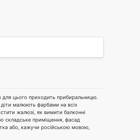
и для цього приходить прибиральницю.
о діти малюють фарбами на всіх
истити жалюзі, як вимити балконні
або складське приміщення, фасад
истка або, кажучи російською мовою,