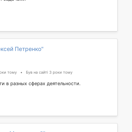
ексей Петренко"
оки тому
•
Був на сайті 3 роки тому
ги в разных сферах деятельности.