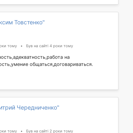
ксим Товстенко"
оки тому
•
Був на сайті 4 роки тому
ость,адекватность,работа на
ность,умение общаться,договариваться.
итрий Чередниченко"
оки тому
•
Був на сайті 2 роки тому