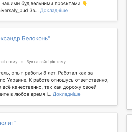
ма нашими будівельними проєктами 👇
iversaly_bud Зв...
Докладніше
ександр Белоконь"
оків тому
•
Був на сайті рік тому
ель, опыт работы 8 лет. Работал как за
 по Украине. К работе отношусь ответственно,
 всё качественно, так как дорожу своей
те в любое время !...
Докладніше
нолит"