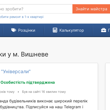
Знайти майстра
обити ремонт в 1-к квартирі
Розцінки
Калькулятор
ки у м. Вишневе
 "Універсали"
Особистість підтверджена
оків тому
•
Був на сайті 16 хвилин тому
анда будівельників виконає широкий перелік
 будівництва. Підписуйся на наш Telegram і