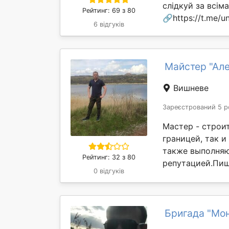
слідкуй за всі
Рейтинг: 69 з 80
🔗https://t.me/un
6 відгуків
Майстер "Ал
Вишневе
Зареєстрований 5 р
Мастер - строит
границей, так и
также выполняю
Рейтинг: 32 з 80
репутацией.Пиши
0 відгуків
Бригада "Мо