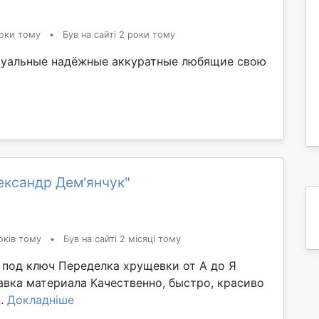
оки тому
•
Був на сайті 2 роки тому
туальные надёжные аккуратные любящие свою
ександр Дем'янчук"
оків тому
•
Був на сайті 2 місяці тому
од ключ Переделка хрущевки от А до Я ​​​​​​
авка материала Качественно, быстро, красиво
..
Докладніше