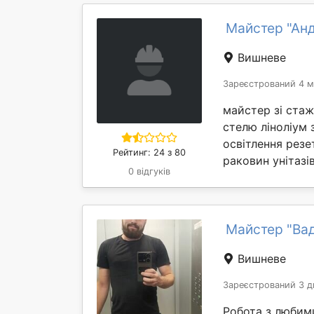
Майстер "Анд
Вишневе
Зареєстрований 4 м
майстер зі стаж
стелю ліноліум 
освітлення резе
Рейтинг: 24 з 80
раковин унітазів
0 відгуків
Майстер "Ва
Вишневе
Зареєстрований 3 д
Робота з любим