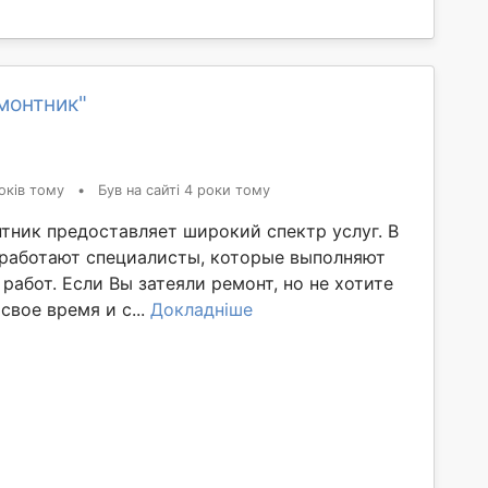
монтник"
оків тому
•
Був на сайті 4 роки тому
тник предоставляет широкий спектр услуг. В
работают специалисты, которые выполняют
работ. Если Вы затеяли ремонт, но не хотите
свое время и с...
Докладніше