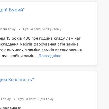
рій Бурий"
ісяці тому
•
Був на сайті місяць тому
ем 15 років 400 грн година кладу ламінат
зкладання меблів фарбування стін заміна
ток вимикачів заміна замків встановлення
 душ кабіни замін...
Докладніше
дим Козловець"
ні тому
•
Був на сайті 2 дні тому
и задачами