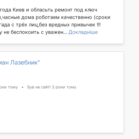
 года Киев и обласьть ремонт под ключ
,часные дома роботаем качественно (сроки
ада с трёх лиц,без вредных привычек !!!
 не беспокоить с уважен...
Докладніше
ман Лазебник"
оки тому
•
Був на сайті 3 роки тому