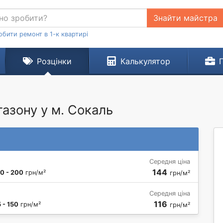
Знайти майстра
обити ремонт в 1-к квартирі
Розцінки
Калькулятор
газону у м. Сокаль
Середня ціна
144
0 - 200
грн/м²
грн/м²
Середня ціна
116
 - 150
грн/м²
грн/м²