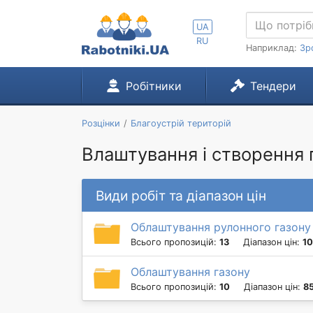
UA
RU
Наприклад:
Зр
Робітники
Тендери
Розцінки
Благоустрій територій
Влаштування і створення 
Види робіт та діапазон цін
Облаштування рулонного газону
Всього пропозицій:
13
Діапазон цін:
10
Облаштування газону
Всього пропозицій:
10
Діапазон цін:
85