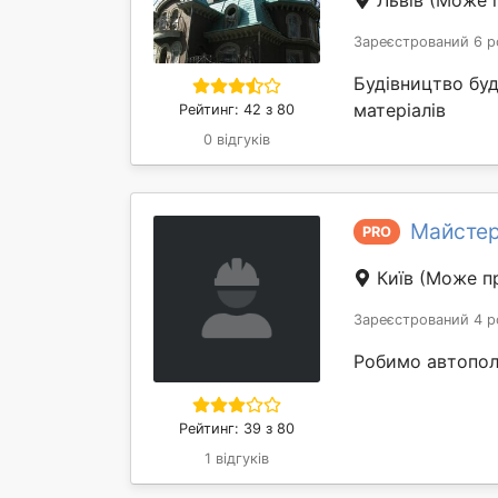
Львів
(Може п
Зареєстрований 6 р
Будівництво бу
матеріалів
Рейтинг: 42 з 80
0 відгуків
Майстер
PRO
Київ
(Може пр
Зареєстрований 4 р
Робимо автополи
Рейтинг: 39 з 80
1 відгуків