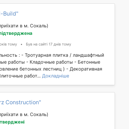
-Build"
риїхати в м. Сокаль)
 підтверджена
оків тому
•
Був на сайті 17 днів тому
ьность : - Тротуарная плитка / ландшафтный
ные работы - Кладочные работы - Бетонные
овление бетонных лестниц ) - Декоративная
Плиточные работ...
Докладніше
z Construction"
риїхати в м. Сокаль)
дтверджені