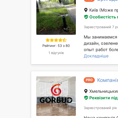
Київ
(Може пр
Особистість
Зареєстрований 7 р
Мы занимаемся 
дизайн, озелене
Рейтинг: 53 з 80
опыт работ боле
1 відгуків
Докладніше
Компані
PRO
Хмельницьк
Реквізити пі
Зареєстрований рік
Наша компанія 