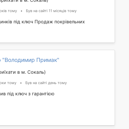
риїхати в м. Сокаль)
оків тому
•
Був на сайті 11 місяців тому
динків під ключ Продаж покрівельних
 "Володимир Примак"
иїхати в м. Сокаль)
оки тому
•
Був на сайті день тому
в під ключ з гарантією