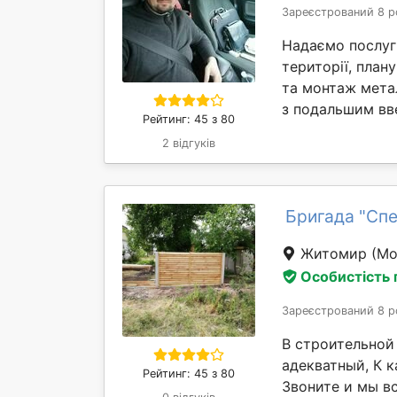
Зареєстрований 8 р
Надаємо послуги
території, план
та монтаж мета
з подальшим вве
Рейтинг: 45 з 80
2 відгуків
Бригада "Сп
Житомир
(Мо
Особистість
Зареєстрований 8 р
В строительной
адекватный, К 
Рейтинг: 45 з 80
Звоните и мы вс