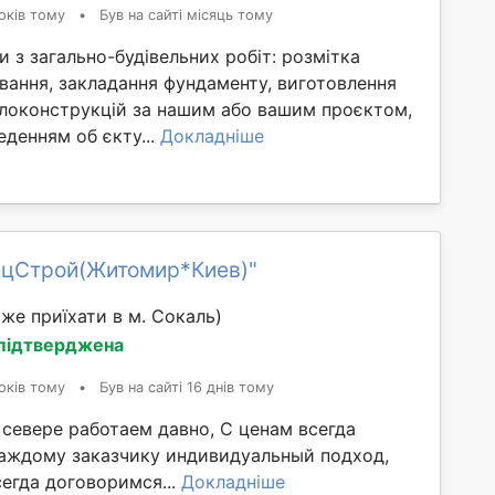
оків тому
•
Був на сайті місяць тому
 з загально-будівельних робіт: розмітка
ування, закладання фундаменту, виготовлення
локонструкцій за нашим або вашим проєктом,
денням об єкту...
Докладніше
ецСтрой(Житомир*Киев)"
же приїхати в м. Сокаль)
 підтверджена
оків тому
•
Був на сайті 16 днів тому
 севере работаем давно, С ценам всегда
каждому заказчику индивидуальный подход,
егда договоримся...
Докладніше