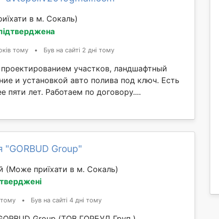
иїхати в м. Сокаль)
 підтверджена
оків тому
•
Був на сайті 2 дні тому
проектированием участков, ландшафтный
ние и установкой авто полива под ключ. Есть
е пяти лет. Работаем по договору....
я "GORBUD Group"
ий
(Може приїхати в м. Сокаль)
дтверджені
 тому
•
Був на сайті 4 дні тому
GORBUD Group (ТОВ ГОРБУД Груп )