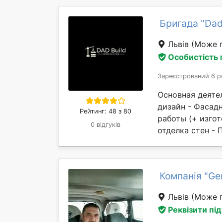
Бригада "Dad
Львів
(Може п
Особистість
Зареєстрований 6 р
Основная деятел
дизайн - Фасад
Рейтинг: 48 з 80
работы (+ изгот
0 відгуків
отделка стен - 
Компанія "Ger
Львів
(Може п
Реквізити пі