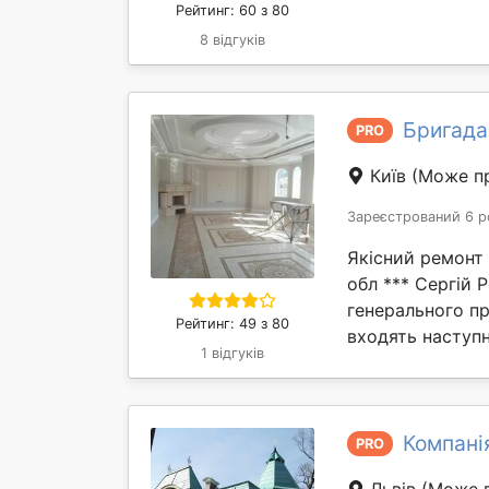
Рейтинг: 60 з 80
8 відгуків
Бригада
PRO
Київ
(Може пр
Зареєстрований 6 р
Якісний ремонт к
обл *** Сергій 
генерального пр
Рейтинг: 49 з 80
входять наступн
1 відгуків
Компані
PRO