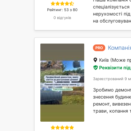
спеціалізується
Рейтинг: 53 з 80
нерухомості під
0 відгуків
на обслуговуван
Компані
PRO
Київ
(Може пр
Реквізити пі
Зареєстрований 9 м
Зробимо демонта
знесення будинк
ремонт, вивезен
трави, копання т