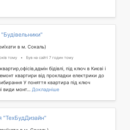
 "Будівельники"
иїхати в м. Сокаль)
оків тому
•
Був на сайті 7 годин тому
вартир,офісів,адмін бідівлі, під ключ в Києві і
Ремонт квартири від прокладки електрики до
ибирання У поняття квартира під ключ
і види монт...
Докладніше
я "ТехБудДизайн"