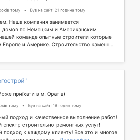
років тому
•
Був на сайті 21 година тому
ем. Наша компания занимается
м домов по Немецким и Американским
 нашей команде опытные строители которые
 Европе и Америке. Строительство каменн...
огострой"
Може приїхати в м. Оратів)
оків тому
•
Був на сайті 19 годин тому
ый подход и качественное выполнение работ!
 спектр строительно-ремонтных услуг!
 подход к каждому клиенту! Все это и многое
рой готов вам предос...
Докладніше