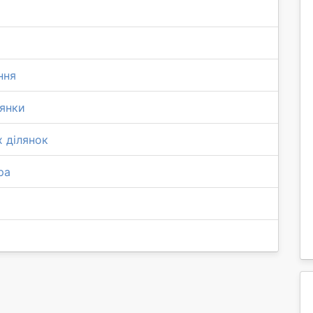
ння
лянки
х ділянок
ра