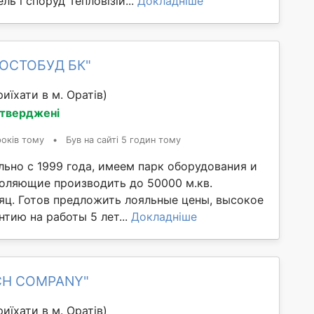
ль і споруд Тепловізій...
Докладніше
РОСТОБУД БК"
иїхати в м. Оратів)
дтверджені
років тому
•
Був на сайті 5 годин тому
льно с 1999 года, имеем парк оборудования и
оляющие производить до 50000 м.кв.
яц. Готов предложить лояльные цены, высокое
нтию на работы 5 лет...
Докладніше
ICH COMPANY"
иїхати в м. Оратів)