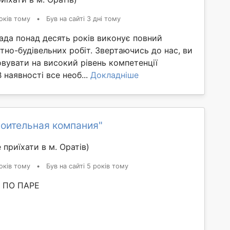
оків тому
•
Був на сайті 3 дні тому
ада понад десять років виконує повний
но-будівельних робіт. Звертаючись до нас, ви
вувати на високий рівень компетенції
В наявності все необ...
Докладніше
роительная компания"
приїхати в м. Оратів)
оків тому
•
Був на сайті 5 років тому
 ПО ПАРЕ