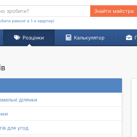
Знайти майстра
обити ремонт в 1-к квартирі
Розцінки
Калькулятор
ів
емельні ділянки
янки
тів для угод