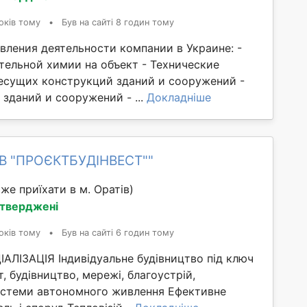
оків тому
•
Був на сайті 8 годин тому
вления деятельности компании в Украине: -
тельной химии на объект - Технические
есущих конструкций зданий и сооружений -
зданий и сооружений - ...
Докладніше
ОВ "ПРОЄКТБУДІНВЕСТ""
же приїхати в м. Оратів)
дтверджені
оків тому
•
Був на сайті 6 годин тому
ЛІЗАЦІЯ Індивідуальне будівництво під ключ
т, будівництво, мережі, благоустрій,
стеми автономного живлення Ефективне