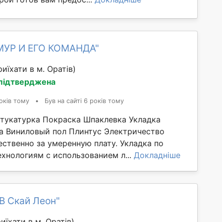
МУР И ЕГО КОМАНДА"
иїхати в м. Оратів)
 підтверджена
оків тому
•
Був на сайті 6 років тому
тукатурка Покраска Шпаклевка Укладка
а Виниловый пол Плинтус Электричество
ественно за умеренную плату. Укладка по
хнологиям с использованием л...
Докладніше
В Скай Леон"
иїхати в м. Оратів)