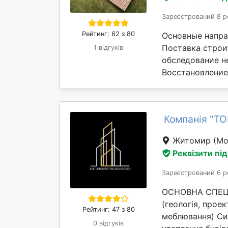
Зареєстрований 8 р
Рейтинг: 62 з 80
Основные напра
Поставка строи
1 відгуків
обследование н
Восстановление 
Компанія "Т
Житомир
(Мо
Реквізити пі
Зареєстрований 6 р
ОСНОВНА СПЕЦІА
(геологія, проек
Рейтинг: 47 з 80
меблювання) Си
0 відгуків