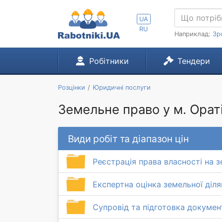
UA
RU
Наприклад:
Зр
Робітники
Тендери
Розцінки
Юридичні послуги
Земельне право у м. Орат
Види робіт та діапазон цін
Реєстрація права власності на з
Експертна оцінка земельної діл
Супровід та підготовка докумен