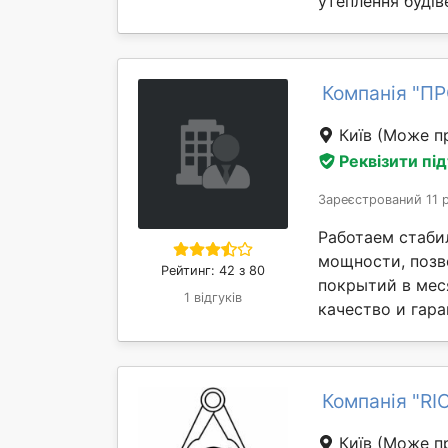
утеплення будіве
Компанія "П
Київ
(Може пр
Реквізити пі
Зареєстрований 11 
Работаем стаби
мощности, позв
Рейтинг: 42 з 80
покрытий в мес
1 відгуків
качество и гара
Компанія "R
Київ
(Може пр