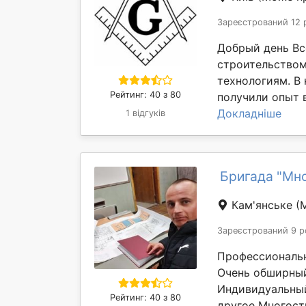
Зареєстрований 12 
Добрый день Вс
строительство
технологиям. В
Рейтинг: 40 з 80
получили опыт в
Докладніше
1 відгуків
Бригада "Мн
Кам'янське
(
Зареєстрований 9 р
Профессиональн
Очень обширный
Индивидуальный
Рейтинг: 40 з 80
другое Многост