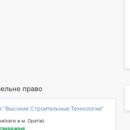
мельне право
я "Высокие Строительные Технологии"
иїхати в м. Оратів)
дтверджені