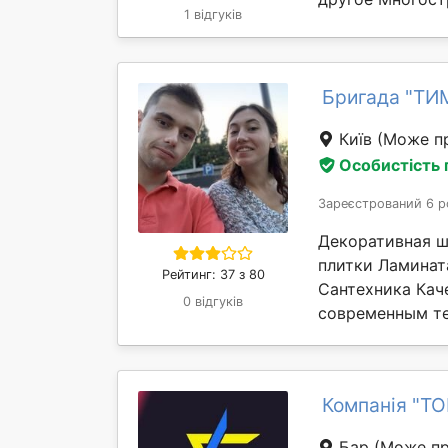
1 відгуків
Бригада "ТИ
Київ
(Може пр
Особистість
Зареєстрований 6 р
Декоративная ш
плитки Ламинат
Рейтинг: 37 з 80
Сантехника Кач
0 відгуків
современным те
Компанія "ТО
Бар
(Може пр