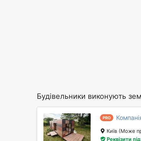
Будівельники виконують зе
Компані
PRO
Київ
(Може пр
Реквізити пі