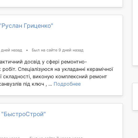
"Руслан Гриценко"
 дней назад
•
Был на сайте 9 дней назад
актичний досвід у сфері ремонтно-
робіт. Спеціалізуюся на укладанні керамічної
ої складності, виконую комплексний ремонт
анвузлів під ключ , ...
Подробнее
 "БыстроСтрой"