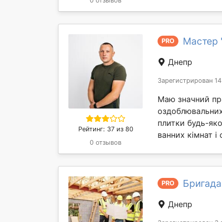
0 отзывов
Мастер 
PRO
Днепр
Зарегистрирован 14
Маю значний пр
оздоблювальних 
плитки будь-як
Рейтинг: 37 из 80
ванних кімнат і с
0 отзывов
Бригада
PRO
Днепр