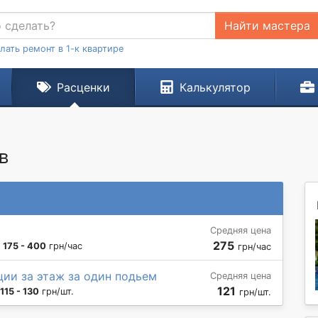
Найти мастера
лать ремонт в 1-к квартире
Расценки
Калькулятор
в
Средняя цена
275
:
175 - 400
грн/час
грн/час
ии за этаж за один подьем
Средняя цена
121
115 - 130
грн/шт.
грн/шт.