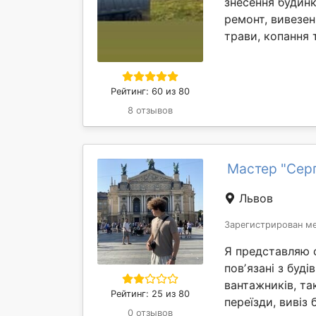
знесення будинк
ремонт, вивезен
трави, копання т
Рейтинг: 60 из 80
8 отзывов
Мастер "Сер
Львов
Зарегистрирован ме
Я представляю с
повʼязані з буд
вантажників, та
Рейтинг: 25 из 80
переїзди, вивіз 
0 отзывов