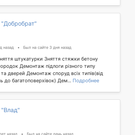
 "Добробрат"
д назад
•
Был на сайте 3 дня назад
Зняття штукатурки Зняття стяжки бетону
ородок Демонтаж підлоги різного типу
та дверей Демонтаж споруд всіх типів(від
 до багатоповерхівок) Дем...
Подробнее
 "Влад"
лет назад
•
Был на сайте день назад