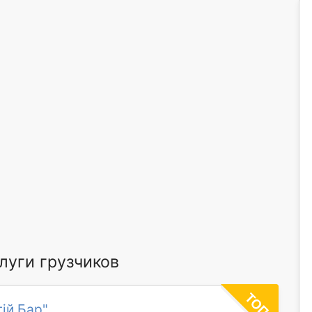
уги грузчиков
ій Бар"