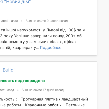
я "Новий дім"
 дней назад
•
Был на сайте 9 часов назад
та іншої нерухомості у Львові від 100$ за м
3 року Успішно завершили понад 200+ об
свід ремонту у заміських віллах, офісах
аній, квартирах у...
Подробнее
-Build"
ичность подтверждена
лет назад
•
Был на сайте 17 дней назад
ьность : - Тротуарная плитка / ландшафтный
ные работы - Кладочные работы - Бетонные