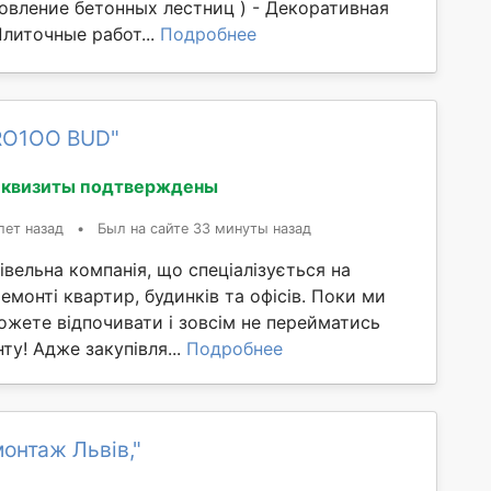
овление бетонных лестниц ) - Декоративная
Плиточные работ...
Подробнее
RO1OO BUD"
еквизиты подтверждены
лет назад
•
Был на сайте 33 минуты назад
вельна компанія, що спеціалізується на
монті квартир, будинків та офісів. Поки ми
ожете відпочивати і зовсім не перейматись
у! Адже закупівля...
Подробнее
онтаж Львів,"