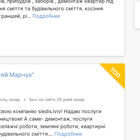
ів, прибудов , заборів , демонтаж квартир під
ня сміття та будівельного сміття, косіння
раншей, рі...
Подробнее
гей Марчук"
сяц назад
•
Был на сайте 28 дней назад
вою компанію siedis.lviv! Надаю послуги
івництвом! А саме- демонтаж, послуги
келажні роботи, земляні роботи, квартирні
будівельного сміття....
Подробнее