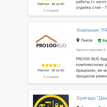
работы (+ изгот
Рейтинг: 48 из 80
отделка стен - 
0 отзывов
Компания "P
Львов
Р
Зарегистрирован 5 
PRO100 BUD буді
комплексному ре
працюємо, ви м
Рейтинг: 48 из 80
процесом ремонт
0 отзывов
Бригада "Дем