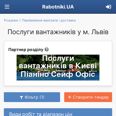
Rabotniki.UA
Розцінки
Перевезення вантажів і доставка
Послуги вантажників у м. Львів
Партнер розділу
Фільтр (1)
Створити тендер
Види робіт та діапазон цін