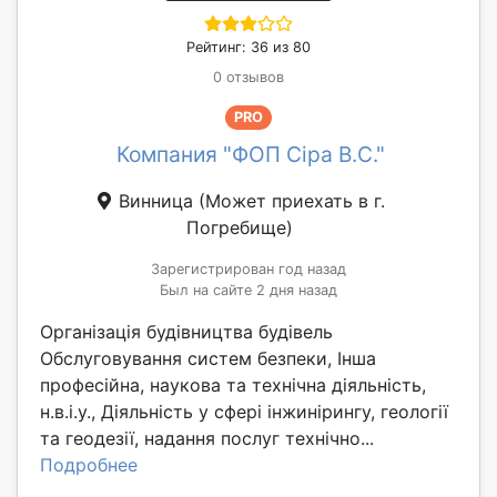
Рейтинг: 36 из 80
0 отзывов
PRO
Компания "ФОП Сіра В.С."
Винница
(Может приехать в г.
Погребище)
Зарегистрирован год назад
Был на сайте 2 дня назад
Організація будівництва будівель
Обслуговування систем безпеки, Інша
професійна, наукова та технічна діяльність,
н.в.і.у., Діяльність у сфері інжинірингу, геології
та геодезії, надання послуг технічно...
Подробнее