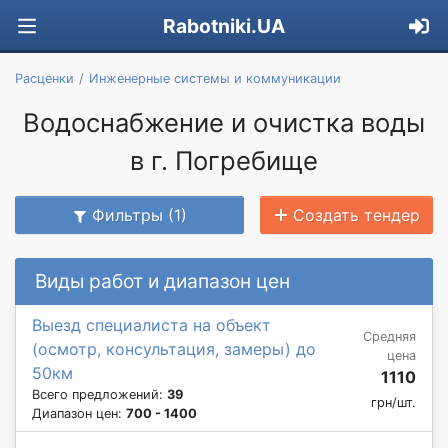
Rabotniki.UA
Расценки
Инженерные системы и коммуникации
Водоснабжение и очистка воды
в г. Погребище
Фильтры (1)
Создать тендер
Виды работ и диапазон цен
Выезд специалиста на объект
Средняя
(осмотр, консультация, замеры) до
цена
50км
1110
Всего предложений:
39
грн/шт.
Диапазон цен:
700 - 1400