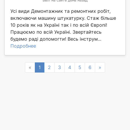
Был на сайте день назад
Усі види Демонтажник та ремонтних робіт,
включаючи машину штукатурку. Стаж більше
10 років як на Україні так і по всій Європі!
Працюємо по всій Україні. Звертайтесь
будемо раді допомогти! Весь інструм...
Подробнее
Previous
Next
«
1
2
3
4
5
6
»