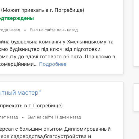
й
(Может приехать в г. Погребище)
одтверждены
года назад
•
Был на сайте день назад
ійна будівельна компанія у Хмельницькому та
ємо будівництво під ключ: від підготовки
аменту до здачі готового об єкта. Працюємо з
комерційними...
Подробнее
ытный мастер"
приехать в г. Погребище)
лет назад
•
Был на сайте 11 дней назад
версал с большим опытом Дипломированный
фере садоводства,благоустройства и