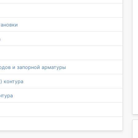
тановки
а
одов и запорной арматуры
) контура
нтура