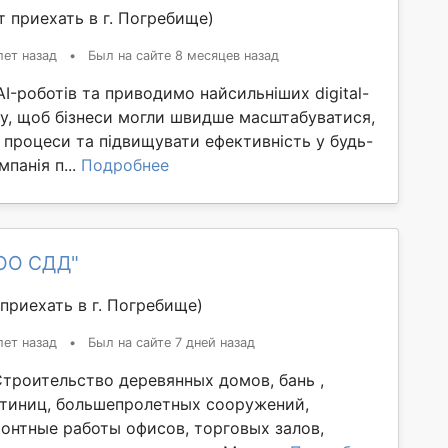
 приехать в г. Погребище)
лет назад
•
Был на сайте 8 месяцев назад
-роботів та приводимо найсильніших digital-
іту, щоб бізнеси могли швидше масштабуватися,
 процеси та підвищувати ефективність у будь-
панія п...
Подробнее
OO СДД"
приехать в г. Погребище)
лет назад
•
Был на сайте 7 дней назад
троительство деревянных домов, бань ,
стиниц, большепролетных сооружений,
монтные работы офисов, торговых залов,