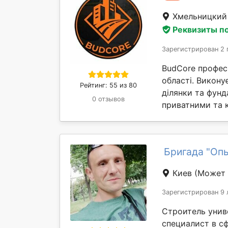
Хмельницки
Реквизиты п
Зарегистрирован 2 
BudCore профес
області. Викону
Рейтинг: 55 из 80
ділянки та фунд
0 отзывов
приватними та 
Бригада "Оп
Киев
(Может 
Зарегистрирован 9 
Строитель уни
специалист в с