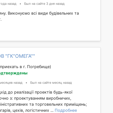
года назад
•
Был на сайте 3 дня назад
ну. Виконуємо всі види будівельних та
.
ОВ "ГК"ОМЕГА""
приехать в г. Погребище)
одтверждены
месяцев назад
•
Был на сайте месяц назад
хід до реалізації проектів будь-якої
ючно з: проектуванням виробничих,
іністративних та торговельних приміщень;
арів, цехів, логістичних ...
Подробнее