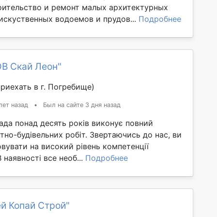
оительство и ремонт малых архитектурных
искуственных водоемов и прудов...
Подробнее
ОВ Скай Леон"
риехать в г. Погребище)
лет назад
•
Был на сайте 3 дня назад
ада понад десять років виконує повний
но-будівельних робіт. Звертаючись до нас, ви
вувати на високий рівень компетенції
В наявності все необ...
Подробнее
й Копай Строй"