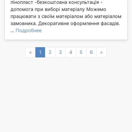
пінопласт -безкоштовна консультація -
допомога при виборі матеріалу Можемо
працювати з своїм матеріалом або матеріалом
замовника. Декоративне оформлення фасадів.
...
Подробнее
Previous
Next
«
1
2
3
4
5
6
»