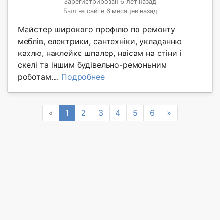
Зарегистрирован 6 лет назад
Был на сайте 6 месяцев назад
Майстер широкого профілю по ремонту
меблів, електрики, сантехніки, укладанню
кахлю, наклейкє шпалер, нвісам на стіни і
скелі та іншим будівельно-ремоньним
роботам....
Подробнее
Previous
Next
«
1
2
3
4
5
6
»