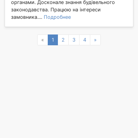
органами. Досконале знання будівельного
законодавства. Працюю на інтереси
замовника....
Подробнее
Previous
Next
«
1
2
3
4
»