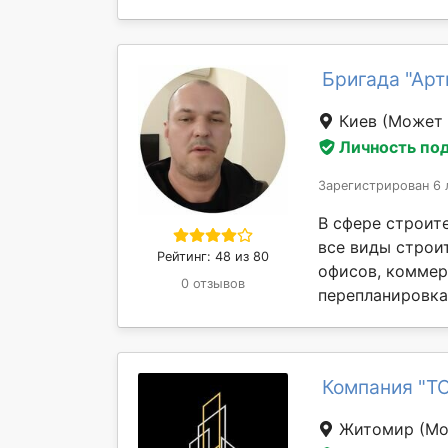
Бригада "Ар
Киев
(Может 
Личность по
Зарегистрирован 6 
В сфере строит
все виды строит
Рейтинг: 48 из 80
офисов, коммер
0 отзывов
перепланировка 
Компания "Т
Житомир
(Мо