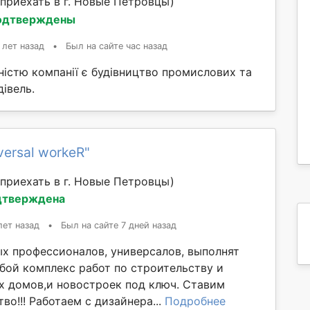
приехать в г. Новые Петровцы)
одтверждены
 лет назад
•
Был на сайте час назад
істю компанії є будівництво промислових та
івель.
versal workeR"
приехать в г. Новые Петровцы)
дтверждена
лет назад
•
Был на сайте 7 дней назад
х профессионалов, универсалов, выполнят
бой комплекс работ по строительству и
х домов,и новостроек под ключ. Ставим
тво!!! Работаем с дизайнера...
Подробнее