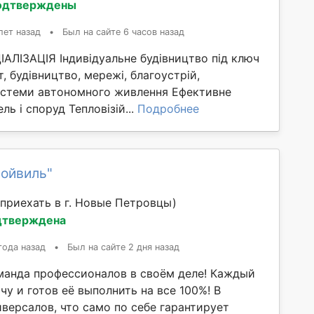
одтверждены
лет назад
•
Был на сайте 6 часов назад
ЛІЗАЦІЯ Індивідуальне будівництво під ключ
т, будівництво, мережі, благоустрій,
стеми автономного живлення Ефективне
ль і споруд Тепловізій...
Подробнее
ройвиль"
приехать в г. Новые Петровцы)
дтверждена
года назад
•
Был на сайте 2 дня назад
манда профессионалов в своём деле! Каждый
чу и готов её выполнить на все 100%! В
версалов, что само по себе гарантирует