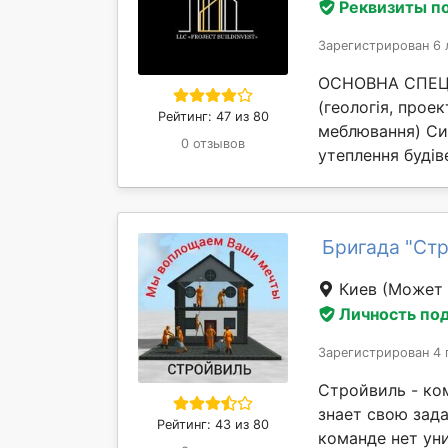
Реквизиты п
Зарегистрирован 6 
ОСНОВНА СПЕЦІА
(геологія, проек
Рейтинг: 47 из 80
меблювання) Си
0 отзывов
утеплення будіве
Бригада "Ст
Киев
(Может 
Личность по
Зарегистрирован 4 
Стройвиль - ко
знает свою зада
Рейтинг: 43 из 80
команде нет уни