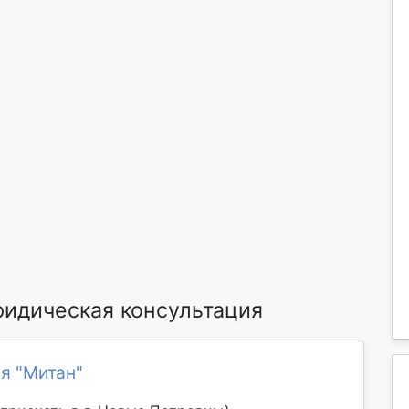
идическая консультация
я "Митан"