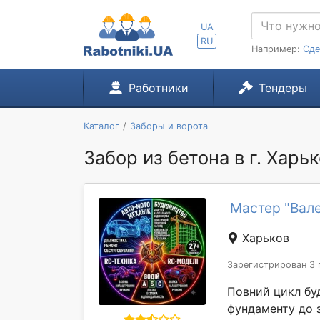
UA
RU
Например:
Сде
Работники
Тендеры
Каталог
Заборы и ворота
Забор из бетона в г. Харь
Мастер "Вал
Харьков
Зарегистрирован 3 
Повний цикл буд
фундаменту до з