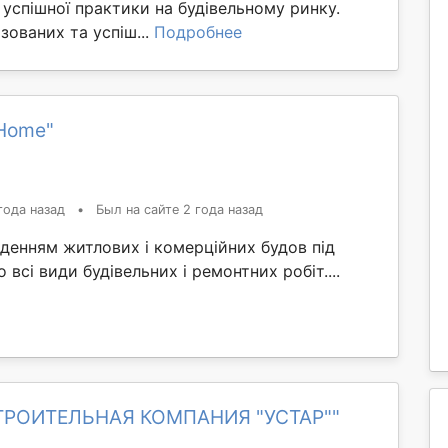
 успішної практики на будівельному ринку.
зованих та успіш...
Подробнее
Home"
года назад
•
Был на сайте 2 года назад
денням житлових і комерційних будов під
всі види будівельних і ремонтних робіт....
СТРОИТЕЛЬНАЯ КОМПАНИЯ "УСТАР""