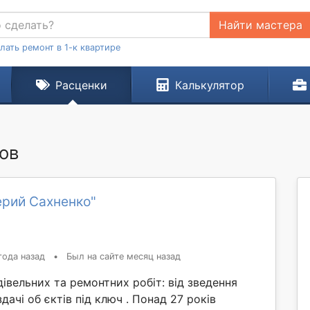
Найти мастера
лать ремонт в 1-к квартире
Расценки
Калькулятор
ков
ерий Сахненко"
года назад
•
Был на сайте месяц назад
івельних та ремонтних робіт: від зведення
дачі об єктів під ключ . Понад 27 років