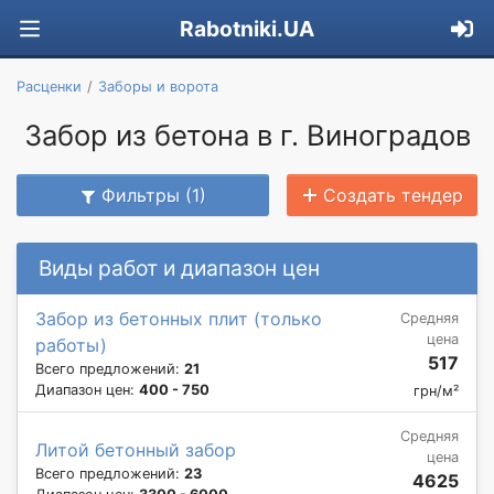
Rabotniki.UA
Расценки
Заборы и ворота
Забор из бетона в г. Виноградов
Фильтры (1)
Создать тендер
Виды работ и диапазон цен
Забор из бетонных плит (только
Средняя
цена
работы)
517
Всего предложений:
21
Диапазон цен:
400 - 750
грн/м²
Средняя
Литой бетонный забор
цена
Всего предложений:
23
4625