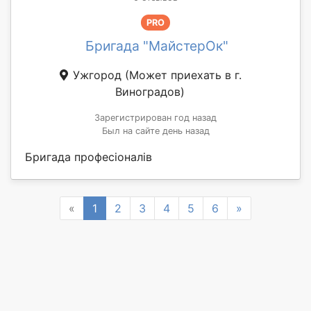
PRO
Бригада "МайстерОк"
Ужгород
(Может приехать в г.
Виноградов)
Зарегистрирован год назад
Был на сайте день назад
Бригада професіоналів
Previous
Next
«
1
2
3
4
5
6
»