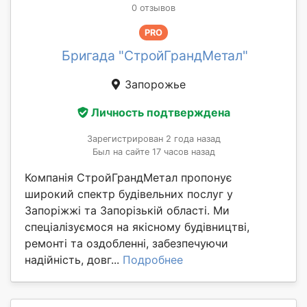
0 отзывов
PRO
Бригада "СтройГрандМетал"
Запорожье
Личность подтверждена
Зарегистрирован 2 года назад
Был на сайте 17 часов назад
Компанія СтройГрандМетал пропонує
широкий спектр будівельних послуг у
Запоріжжі та Запорізькій області. Ми
спеціалізуємося на якісному будівництві,
ремонті та оздобленні, забезпечуючи
надійність, довг...
Подробнее