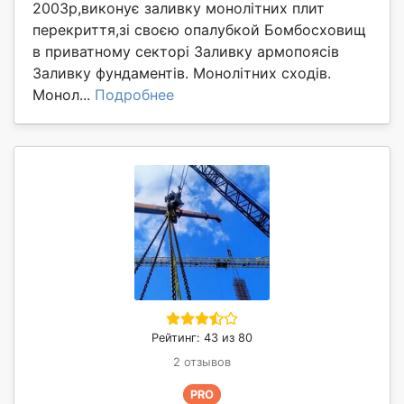
2003р,виконує заливку монолітних плит
перекриття,зі своєю опалубкой Бомбосховищ
в приватному секторі Заливку армопоясів
Заливку фундаментів. Монолітних сходів.
Монол...
Подробнее
Рейтинг: 43 из 80
2 отзывов
PRO